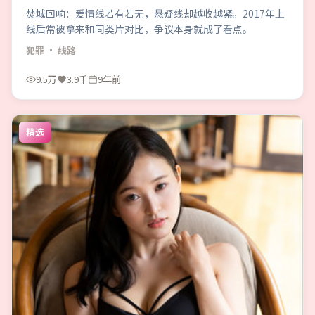
焚城回响：爱情线若有若无，悬疑线却越收越紧。2017年上
线后常被拿来和同类片对比，争议本身就成了看点。
犯罪
· 线路
9.5万
3.9千
9年前
精选