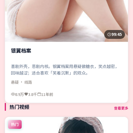
99:45
银翼档案
喜剧外壳，悲剧内核。银翼档案用悬疑做糖衣，笑点越密，
回味越涩；适合喜欢「笑着沉默」的观众。
悬疑
· 线路
8.9万
3.8千
11年前
热门视频
查看更多
热门