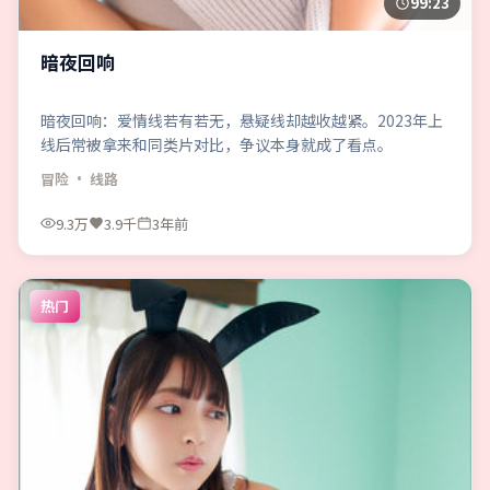
99:23
暗夜回响
暗夜回响：爱情线若有若无，悬疑线却越收越紧。2023年上
线后常被拿来和同类片对比，争议本身就成了看点。
冒险
· 线路
9.3万
3.9千
3年前
热门