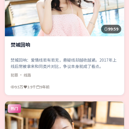
99:59
焚城回响
焚城回响：爱情线若有若无，悬疑线却越收越紧。2017年上
线后常被拿来和同类片对比，争议本身就成了看点。
犯罪
· 线路
9.5万
3.9千
9年前
热门