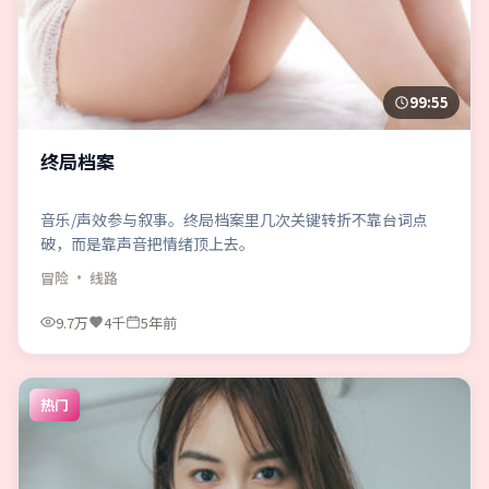
99:55
终局档案
音乐/声效参与叙事。终局档案里几次关键转折不靠台词点
破，而是靠声音把情绪顶上去。
冒险
· 线路
9.7万
4千
5年前
热门