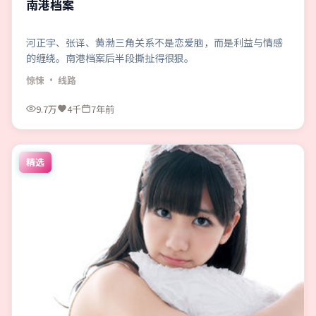
南港档案
河正宇、张译、黄渤三角关系不是恋爱脑，而是利益与情感
的缠绕。南港档案后半段撕扯得很狠。
惊悚
· 线路
9.7万
4千
7年前
精选