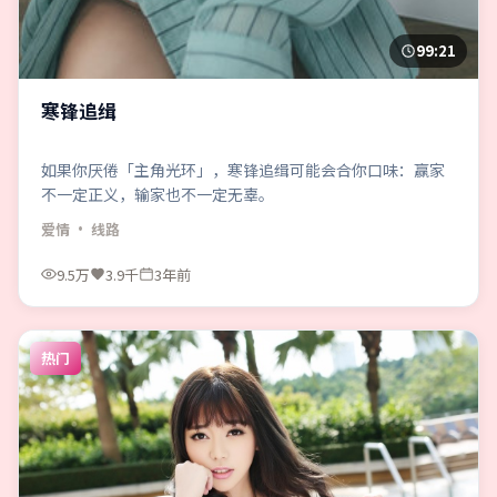
99:21
寒锋追缉
如果你厌倦「主角光环」，寒锋追缉可能会合你口味：赢家
不一定正义，输家也不一定无辜。
爱情
· 线路
9.5万
3.9千
3年前
热门