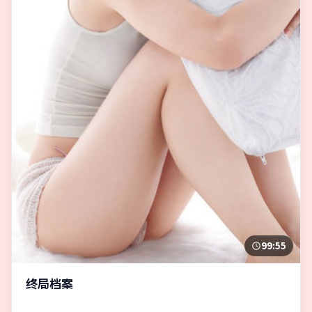
99:55
终局档案