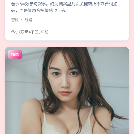
音乐/声效参与叙事。终局档案里几次关键转折不靠台词点
破，而是靠声音把情绪顶上去。
冒险
· 线路
9.7万
4千
5年前
精选