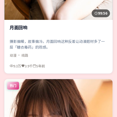
99:56
月面回响
摄影偏暖，故事偏冷。月面回响这种反差让动漫题材多了一
层「糖衣毒药」的观感。
动漫
· 线路
9.3万
3.9千
5年前
热门