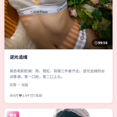
99:56
逆光追缉
黑色电影腔调：雨、霓虹、背叛三件套齐全。逆光追缉的台
词像酒，第一口呛，第二口上头。
犯罪
· 线路
9万
3.9千
7年前
精选