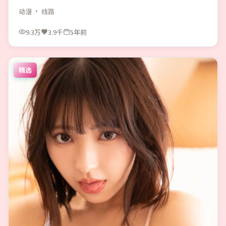
动漫
· 线路
9.3万
3.9千
5年前
精选