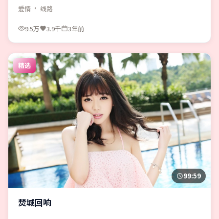
爱情
· 线路
9.5万
3.9千
3年前
精选
99:59
焚城回响