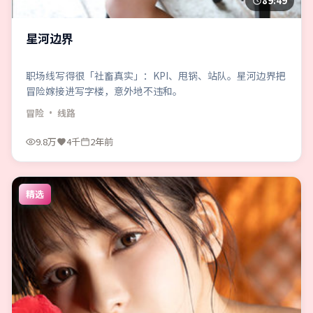
89:49
星河边界
职场线写得很「社畜真实」：KPI、甩锅、站队。星河边界把
冒险嫁接进写字楼，意外地不违和。
冒险
· 线路
9.8万
4千
2年前
精选