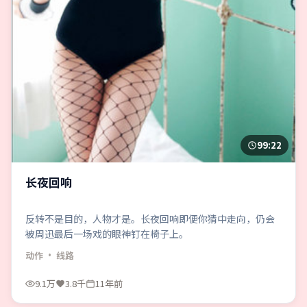
99:22
长夜回响
反转不是目的，人物才是。长夜回响即便你猜中走向，仍会
被周迅最后一场戏的眼神钉在椅子上。
动作
· 线路
9.1万
3.8千
11年前